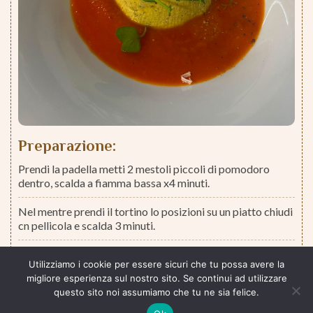
Preparazione:
Prendi la padella metti 2 mestoli piccoli di pomodoro
dentro, scalda a fiamma bassa x4 minuti.
Nel mentre prendi il tortino lo posizioni su un piatto chiudi
cn pellicola e scalda 3 minuti.
Piatto di servizio cappello del prete : metti il pomodoro e
Utilizziamo i cookie per essere sicuri che tu possa avere la
lo batti sotto cn la mano , ci poggi il tortino dentro e sopra
migliore esperienza sul nostro sito. Se continui ad utilizzare
chiudi con germogli di pisello e ricotta dura salata.
questo sito noi assumiamo che tu ne sia felice.