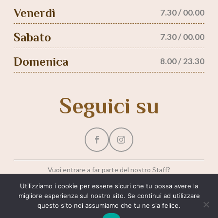
Venerdì
7.30 / 00.00
Sabato
7.30 / 00.00
Domenica
8.00 / 23.30
Seguici su
Vuoi entrare a far parte del nostro Staff?
Utilizziamo i cookie per essere sicuri che tu possa avere la
LAVORA CON NOI
migliore esperienza sul nostro sito. Se continui ad utilizzare
questo sito noi assumiamo che tu ne sia felice.