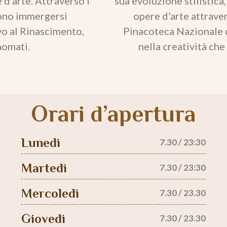
 d’arte. Attraverso i
sua evoluzione stilistica
ssono immergersi
opere d’arte attraver
vo al Rinascimento,
Pinacoteca Nazionale d
nomati.
nella creatività che
Orari d’apertura
Lunedì
7.30 / 23:30
Martedì
7.30 / 23:30
Mercoledì
7.30 / 23.30
Giovedì
7.30 / 23.30