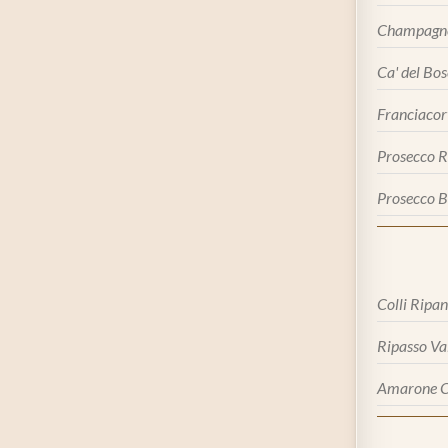
Champagn
Ca' del Bo
Franciacor
Prosecco R
Prosecco B
Colli Ripa
Ripasso Val
Amarone Ca