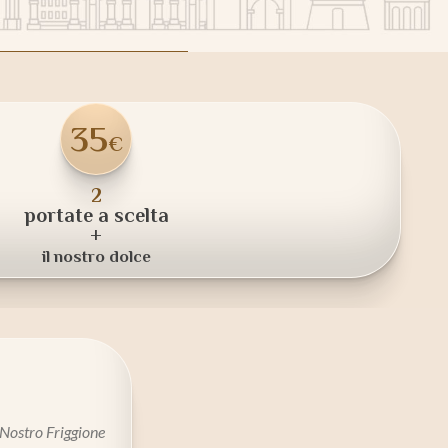
35
€
2
portate a scelta
+
il nostro dolce
 Nostro Friggione