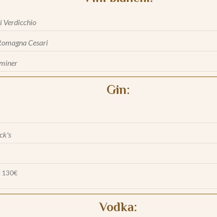
i Verdicchio
Romagna Cesari
miner
Gin:
ck's
g
130€
Vodka: