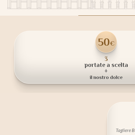
50
€
3
portate a scelta
+
il nostro dolce
Tagliere 