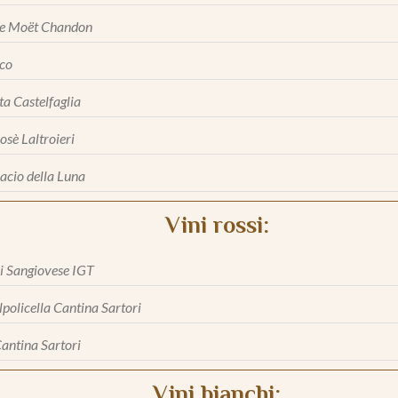
e Moët Chandon
sco
ta Castelfaglia
osè Laltroieri
acio della Luna
Vini rossi:
ni Sangiovese IGT
policella Cantina Sartori
ntina Sartori
Vini bianchi: