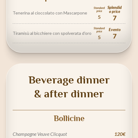
Splendid
Standard
price
o price
Tenerina al cioccolato con Mascarpone
5
7
Standard
Evento
price
Tiramisù al bicchiere con spolverata d’oro
7
5
Beverage dinner
& after dinner
Bollicine
Champagne Veuve Clicquot
120€