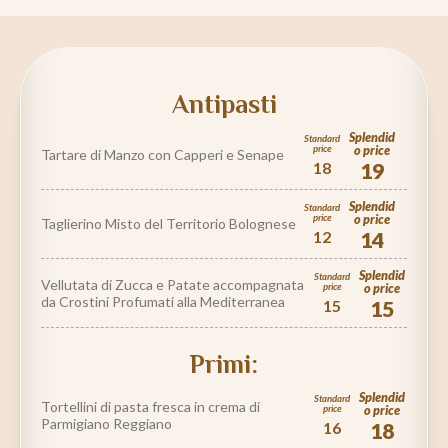
Antipasti
Splendid
Standard
price
o price
Tartare di Manzo con Capperi e Senape
18
19
Splendid
Standard
price
o price
Taglierino Misto del Territorio Bolognese
12
14
Splendid
Standard
Vellutata di Zucca e Patate accompagnata
price
o price
da Crostini Profumati alla Mediterranea
15
15
Primi:
Splendid
Standard
Tortellini di pasta fresca in crema di
price
o price
Parmigiano Reggiano
16
18