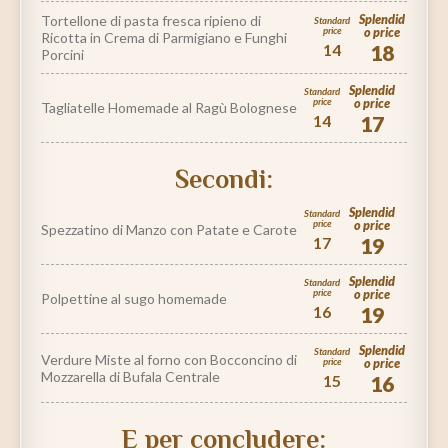
Tortellone di pasta fresca ripieno di
Splendid
Standard
price
o price
Ricotta in Crema di Parmigiano e Funghi
14
18
Porcini
Splendid
Standard
price
o price
Tagliatelle Homemade al Ragù Bolognese
14
17
Secondi:
Splendid
Standard
price
o price
Spezzatino di Manzo con Patate e Carote
17
19
Splendid
Standard
price
o price
Polpettine al sugo homemade
16
19
Splendid
Standard
Verdure Miste al forno con Bocconcino di
price
o price
Mozzarella di Bufala Centrale
15
16
E per concludere: